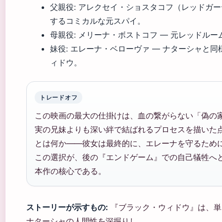
父親役: アレクセイ・ショスタコフ（レッドガ
するコミカルな元スパイ。
母親役: メリーナ・ボストコフ — 元レッドル
妹役: エレーナ・ベローヴァ — ナターシャと
ィドウ。
トレードオフ
この映画の最大の仕掛けは、血の繋がらない「偽の
実の兄妹よりも深い絆で結ばれるプロセスを描いた
とは何か——彼女は最終的に、エレーナを守るため
この選択が、後の『エンドゲーム』での自己犠牲へ
本作の核心である。
ストーリーが示すもの:
『ブラック・ウィドウ』は、単
ナターシャの人間性を深掘りし、