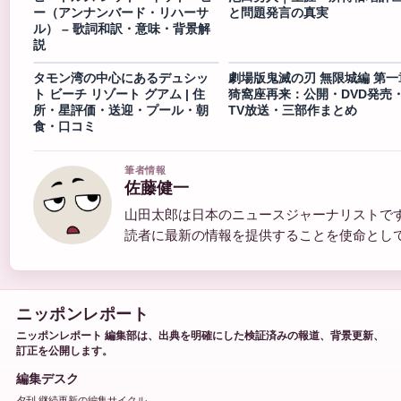
ー（アンナンバード・リハーサ
と問題発言の真実
ル） – 歌詞和訳・意味・背景解
説
タモン湾の中心にあるデュシッ
劇場版鬼滅の刃 無限城編 第一
ト ビーチ リゾート グアム | 住
猗窩座再来：公開・DVD発売
所・星評価・送迎・プール・朝
TV放送・三部作まとめ
食・口コミ
筆者情報
佐藤健一
山田太郎は日本のニュースジャーナリストで
読者に最新の情報を提供することを使命とし
ニッポンレポート
ニッポンレポート 編集部は、出典を明確にした検証済みの報道、背景更新、
訂正を公開します。
編集デスク
夕刊 継続更新の編集サイクル