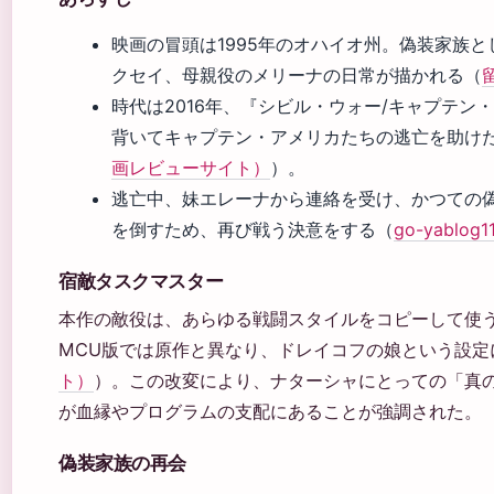
映画の冒頭は1995年のオハイオ州。偽装家族
クセイ、母親役のメリーナの日常が描かれる（
時代は2016年、『シビル・ウォー/キャプテ
背いてキャプテン・アメリカたちの逃亡を助け
画レビューサイト）
）。
逃亡中、妹エレーナから連絡を受け、かつての
を倒すため、再び戦う決意をする（
go-yablo
宿敵タスクマスター
本作の敵役は、あらゆる戦闘スタイルをコピーして使
MCU版では原作と異なり、ドレイコフの娘という設定
ト）
）。この改変により、ナターシャにとっての「真
が血縁やプログラムの支配にあることが強調された。
偽装家族の再会