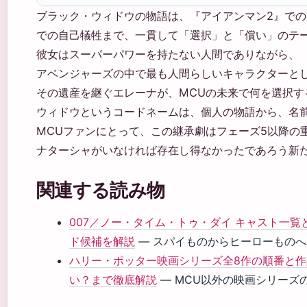
ブラック・ウィドウの物語は、『アイアンマン2』で
での自己犠牲まで、一貫して「選択」と「償い」のテ
彼女はスーパーパワーを持たない人間でありながら、
アベンジャーズの中で最も人間らしいキャラクターと
その遺産を継ぐエレーナが、MCUの未来で何を選択す
ウィドウというコードネームは、個人の物語から、名
MCUファンにとって、この継承劇はフェーズ5以降の
ナターシャがいなければ存在し得なかったであろう新
関連する読み物
007／ノー・タイム・トゥ・ダイ キャスト一
ド候補を解説
— スパイものからヒーローもの
ハリー・ポッター映画シリーズ全8作の順番と
い？まで徹底解説
— MCU以外の映画シリーズ