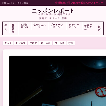
会社概要
お問い合わせ
私たちのストーリー
FRI, AUG 7
夕刊
日本語
ニッポンレポート
ニッポンレポート 編集デスク
更新 21:17
16 本日の記事
ホ
会
お問い
私たちのス
プライバシ
クッキー
ニュー
ブ
ー
社
合わせ
トーリー
ーポリシー
ポリシー
スレタ
ロ
ム
概
ー
グ
要
テック
ビジネス
ブログ
ローカル
ワールド
政治