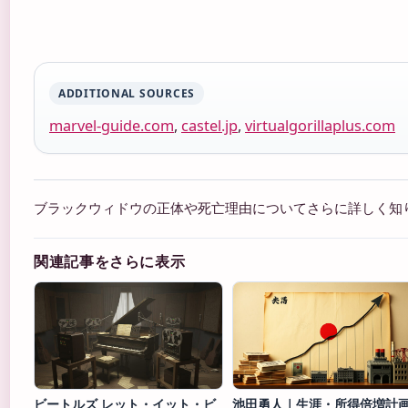
ADDITIONAL SOURCES
marvel-guide.com
,
castel.jp
,
virtualgorillaplus.com
ブラックウィドウの正体や死亡理由についてさらに詳しく知
関連記事をさらに表示
ビートルズ レット・イット・ビ
池田勇人｜生涯・所得倍増計