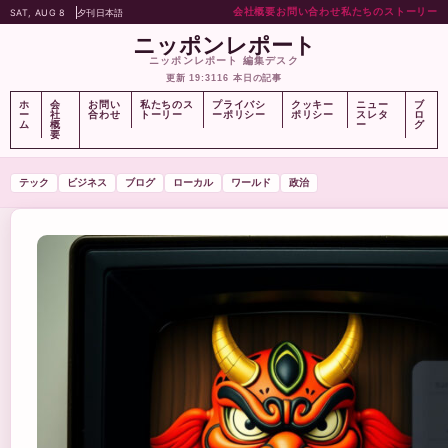
会社概要
お問い合わせ
私たちのストーリー
SAT, AUG 8
夕刊
日本語
ニッポンレポート
ニッポンレポート 編集デスク
更新 19:31
16 本日の記事
ホ
会
お問い
私たちのス
プライバシ
クッキー
ニュー
ブ
ー
社
合わせ
トーリー
ーポリシー
ポリシー
スレタ
ロ
ム
概
ー
グ
要
テック
ビジネス
ブログ
ローカル
ワールド
政治