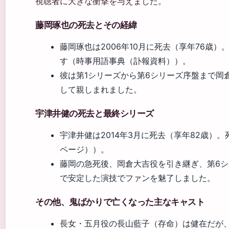
視聴者に大きな衝撃を与えました。
藤岡琢也の死去とその経緯
藤岡琢也は2006年10月に死去（享年76歳
す（時事用語事典（訃報資料））。
彼は第1シリーズから第6シリーズ序盤まで岡
して親しまれました。
宇津井健の死去と最終シリーズ
宇津井健は2014年3月に死去（享年82歳）。死
ページ））。
藤岡の急死後、岡倉大吉役を引き継ぎ、第6シ
で安定した演技でファンを魅了しました。
その他、鬼ばかりで亡くなった主なキャスト
長女・五月役の長山藍子（存命）は健在だが