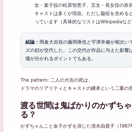
女・葉子役の松原智恵子、五女・長女役の奈
キャストは多くが現役。ただし脇役を含める
っています（具体的なリストはWikipedia
結論：
岡倉大吉役の藤岡琢也と宇津井健が相次い
ズの顔が交代した。この交代が作品に与えた影響
価が分かれるポイントでもある。
The pattern: 二人の大吉の死は、
ドラマのリアリティとキャストの継承という二重の
渡る世間は鬼ばかりのかずち
る？
かずちゃんこと金子かずを演じた清水由貴子（1967