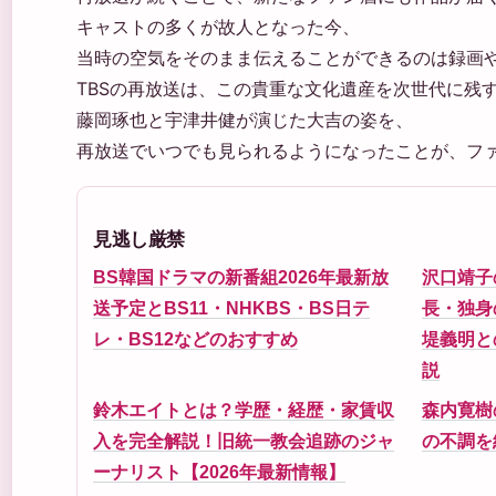
キャストの多くが故人となった今、
当時の空気をそのまま伝えることができるのは録画や
TBSの再放送は、この貴重な文化遺産を次世代に残
藤岡琢也と宇津井健が演じた大吉の姿を、
再放送でいつでも見られるようになったことが、フ
見逃し厳禁
BS韓国ドラマの新番組2026年最新放
沢口靖子
送予定とBS11・NHKBS・BS日テ
長・独身
レ・BS12などのおすすめ
堤義明と
説
鈴木エイトとは？学歴・経歴・家賃収
森内寛樹
入を完全解説！旧統一教会追跡のジャ
の不調を
ーナリスト【2026年最新情報】