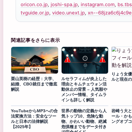
oricon.co.jp
,
joshi-spa.jp
,
instagram.com
,
bs.tbs
tvguide.or.jp
,
video.unext.jp
,
xn--68jza6c6j4c9e
関連記事をさらに表示
りょう女優
栗山英樹の経歴：大学、
ルセラフィムが炎上した
ルと現在の
結婚、CBO就任まで徹底
理由とキムチェウォン活
解説
動休止の背景 – 人気順や
メンバー情報、タイムラ
インも詳しく解説
YouTubeからMP3への合
世界の動物の定義から人
岩崎う大と
法変換方法：安全なツー
気トップ10、危険な動
ール・かも
ルと日本の法律解説
物、かわいい動物、絶滅
ングオブコ
【2025年】
危惧種までをデータ付き
で完全ガイド