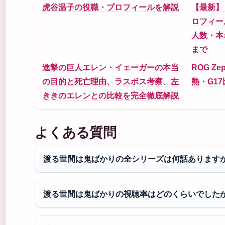
虎谷温子の役職・プロフィールを解説
【最新】
ロフィー
人数・本
まで
進撃の巨人エレン・イェーガーの本当
ROG Ze
の目的と死亡理由、ラスボス考察、左
熱・G1
ききのエレンとの比較を完全徹底解説
よくある質問
渡る世間は鬼ばかりの全シリーズは何話あります
渡る世間は鬼ばかりの視聴率はどのくらいでした