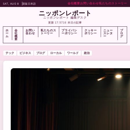
会社概要
お問い合わせ
私たちのストーリー
SAT, AUG 8
昼版
日本語
ニッポンレポート
ニッポンレポート 編集デスク
更新 17:57
16 本日の記事
ホ
会
お問い
私たちのス
プライバシ
クッキー
ニュー
ブ
ー
社
合わせ
トーリー
ーポリシー
ポリシー
スレタ
ロ
ム
概
ー
グ
要
テック
ビジネス
ブログ
ローカル
ワールド
政治