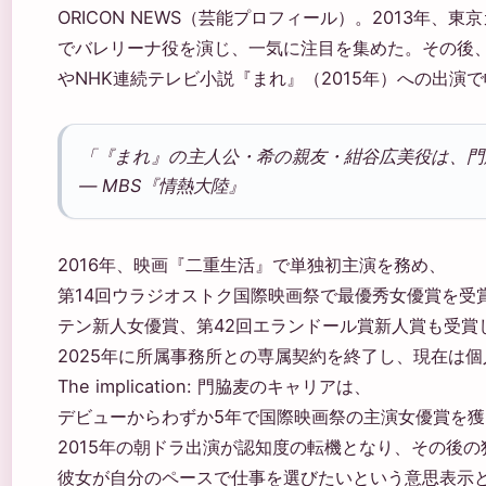
ORICON NEWS（芸能プロフィール）。2013年、東京
でバレリーナ役を演じ、一気に注目を集めた。その後、
やNHK連続テレビ小説『まれ』（2015年）への出演
「『まれ』の主人公・希の親友・紺谷広美役は、
— MBS『情熱大陸』
2016年、映画『二重生活』で単独初主演を務め、
第14回ウラジオストク国際映画祭で最優秀女優賞を受
テン新人女優賞、第42回エランドール賞新人賞も受賞し
2025年に所属事務所との専属契約を終了し、現在は
The implication: 門脇麦のキャリアは、
デビューからわずか5年で国際映画祭の主演女優賞を
2015年の朝ドラ出演が認知度の転機となり、その後の
彼女が自分のペースで仕事を選びたいという意思表示