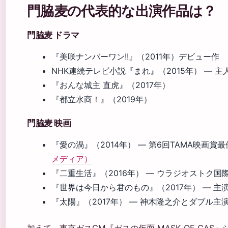
門脇麦の代表的な出演作品は？
門脇麦 ドラマ
『美咲ナンバーワン!!』（2011年）デビュー作
NHK連続テレビ小説『まれ』（2015年） — 
『おんな城主 直虎』（2017年）
『都立水商！』（2019年）
門脇麦 映画
『愛の渦』（2014年） — 第6回TAMA映画
メディア）
『二重生活』（2016年） — ウラジオストク国
『世界は今日から君のもの』（2017年） — 主
『太陽』（2017年） — 神木隆之介とダブル主
加えて、東京ガスCM『ガスの仮面 MASK OF GAS』