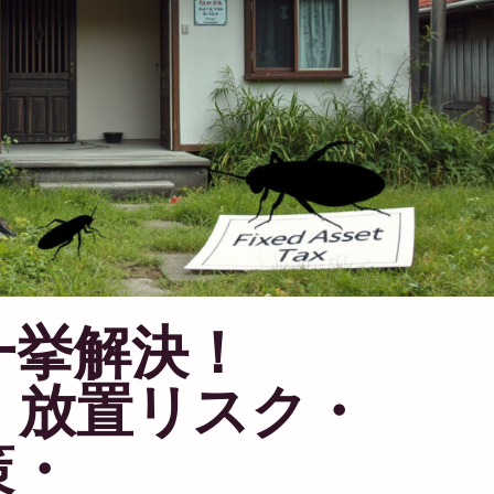
一挙解決！
・放置リスク・
策・