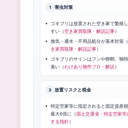
害虫対策
1
ゴキブリは放置された空き家で繁殖
すい（
空き家買取隊・解説記事
）
換気・通水・不用品処分が基本対策
き家買取隊・解説記事
）
ゴキブリのサインはフンや卵鞘、独
臭い（
わけあり物件プロ・解説
）
放置リスクと税金
3
特定空家等に指定されると固定資産
最大6倍に（
国土交通省・特定空家等
する指針
）