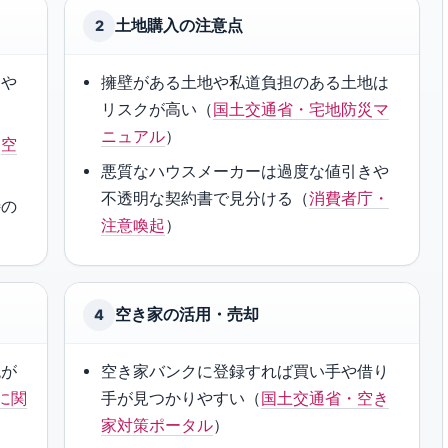
土地購入の注意点
2
しや
擁壁がある土地や私道負担のある土地は
リスクが高い（
国土交通省・宅地防災マ
ニュアル
）
（
空
悪質なハウスメーカーは過度な値引きや
不透明な契約書で見分ける（
消費者庁・
特の
注意喚起
）
空き家の活用・売却
4
税が
空き家バンクに登録すれば買い手や借り
に関
手が見つかりやすい（
国土交通省・空き
家対策ポータル
）