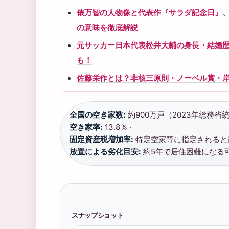
俵万智の人物像と代表作『サラダ記念日』
の意味を徹底解説
元サッカー日本代表松井大輔の身長・結婚
も！
佐藤栄作とは？非核三原則・ノーベル賞・
全国の空き家数:
約900万戸（2023年総務省統
空き家率:
13.8％ ·
固定資産税増加率:
特定空家等に指定されると最
放置による劣化目安:
約5年で居住困難になる
スナップショット