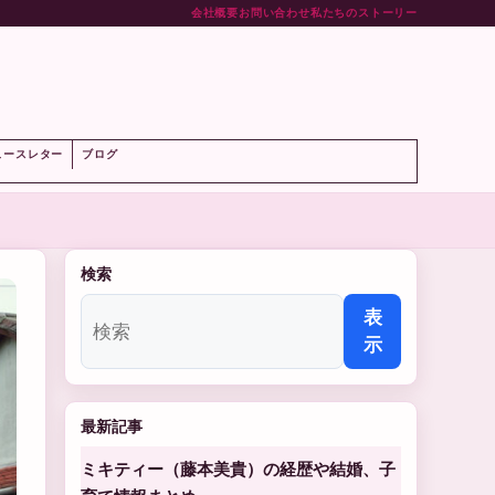
会社概要
お問い合わせ
私たちのストーリー
ト
ュースレター
ブログ
検索
表
示
最新記事
ミキティー（藤本美貴）の経歴や結婚、子