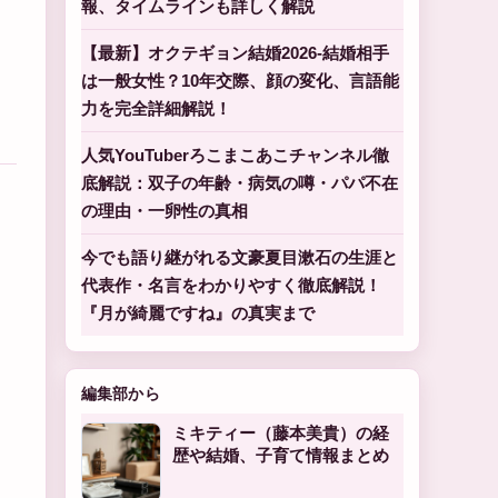
報、タイムラインも詳しく解説
【最新】オクテギョン結婚2026-結婚相手
は一般女性？10年交際、顔の変化、言語能
力を完全詳細解説！
人気YouTuberろこまこあこチャンネル徹
底解説：双子の年齢・病気の噂・パパ不在
の理由・一卵性の真相
今でも語り継がれる文豪夏目漱石の生涯と
代表作・名言をわかりやすく徹底解説！
『月が綺麗ですね』の真実まで
編集部から
ミキティー（藤本美貴）の経
歴や結婚、子育て情報まとめ