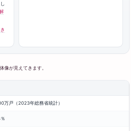
殖し
解
空き
全体像が見えてきます。
00万戸（2023年総務省統計）
8％