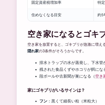
固定資産税増加率
特定
住めなくなる目安
約5
空き家になるとゴキ
空き家を放置すると、ゴキブリが急激に増え
隠れ家
の3条件がそろうからです。
排水トラップの水が蒸発し、下水管
残された食品くずやホコリが餌にな
段ボールや古新聞が巣になる（
空き
家にゴキブリがいるサインは？
フン
：黒くて細長い粒（米粒大）