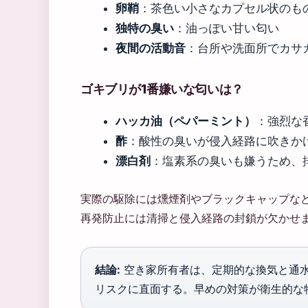
卵鞘
：茶色い小さなカプセル状のも
独特の臭い
：油っぽい甘い匂い
夜間の活動音
：台所や洗面所でカサ
ゴキブリが1番嫌いな匂いは？
ハッカ油（ペパーミント）
：強烈な
酢
：酸性の臭いが侵入経路に吹きか
漂白剤
：塩素系の臭いも嫌うため、
実際の駆除には燻煙剤やブラックキャップな
再発防止には清掃と侵入経路の封鎖が欠かせ
結論:
空き家所有者は、定期的な換気と通
リスクに直面する。早めの対策が衛生的な