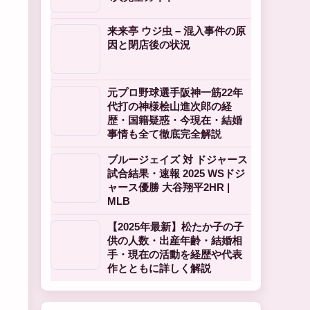
来来亭 ウジ虫 – 混入事件の原
因と閉店後の状況
元プロ野球選手阪神一筋22年
代打の神様桧山進次郎の経
歴・国籍疑惑・今現在・結婚
事情も全て徹底完全解説
ブルージェイズ 対 ドジャース
試合結果・速報 2025 WSドジ
ャース優勝 大谷翔平2HR |
MLB
【2025年最新】松たか子の子
供の人数・出産年齢・結婚相
手・現在の活動を経歴や代表
作とともに詳しく解説