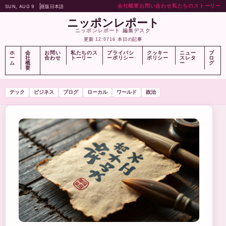
会社概要
お問い合わせ
私たちのストーリー
SUN, AUG 9
昼版
日本語
ニッポンレポート
ニッポンレポート 編集デスク
更新 12:07
16 本日の記事
ホ
会
お問い
私たちのス
プライバシ
クッキー
ニュー
ブ
ー
社
合わせ
トーリー
ーポリシー
ポリシー
スレタ
ロ
ム
概
ー
グ
要
テック
ビジネス
ブログ
ローカル
ワールド
政治