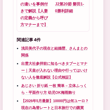
の違いを事例付
J2第20節 磐田1-
きで解説【人妻
0勝利詳細
の定義から呼び
方マナーまで】
関連記事 4件
浅田美代子の現在と結婚歴、さんまとの
関係
出雲大社参拝前に知るべきタブーとマナ
ー｜天皇が入れない理由や行ってはいけ
ない人を徹底解説【公式検証】
あじさい 折り紙 一枚 簡単 – 立体ふっく
ら・平面作り方 幼児OK梅雨飾り
【2026年5月最新】10000円は何ユーロ？
現在の為替レートと日本旅行での購買