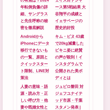
の有無は？2024
ェイズ対ドジャ
年転倒負傷の詳
ース第5戦結果 大
細、サングラス
谷翔平の成績と
と先生呼称の秘
イェサベージの
密を徹底解説
歴史的好投
Androidから
キム・ビヌ 43歳
iPhoneにデータ
で20kg減量した
移行できないも
ビキニ姿に絶賛
の一覧、原因と
の声が殺到！イ
クイックスター
ンスタグラムで
ト限制、LINE対
公開された美ボ
策法
ディとは
人妻の意味・語
ジュビロ磐田 対
源・読み方・正
ジェフユナイテ
しい呼び方・他
ッド市原・千葉
妻や既婚女性と
スタメン発表 |