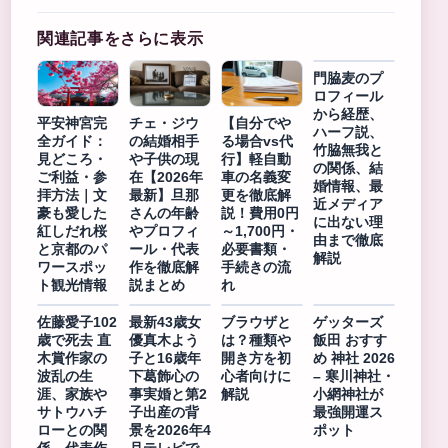
関連記事をさらに表示
門脇麦のプ
ロフィール
から経歴、
平安神宮完
チェ・ジウ
【自分でや
ハーフ説、
全ガイド：
の結婚相手
る場合vs代
竹脇無我と
見どころ・
や子供の現
行】軽自動
の関係、結
ご利益・参
在【2026年
車の名義変
婚情報、最
拝方法｜文
最新】旦那
更を徹底解
近メディア
豪も愛した
さんの年齢
説！費用0円
に出ない理
紅しだれ桜
やプロフィ
～1,700円・
由まで徹底
と京都のパ
ール・代表
必要書類・
解説
ワースポッ
作を徹底解
手続きの流
ト観光情報
説まとめ
れ
佐藤愛子102
最新43歳女
ブラウザと
ゲッターズ
歳で死去 直
優真木よう
は？種類や
飯田 おすす
木賞作家の
子と16歳年
開き方を初
め 神社 2026
波乱の生
下葛飾心の
心者向けに
– 寒川神社・
涯、家族や
事実婚と第2
解説
小網神社が
サトウハチ
子出産の背
最強開運ス
ローとの関
景を2026年4
ポット