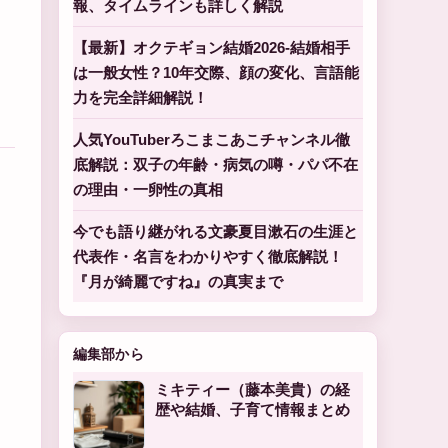
報、タイムラインも詳しく解説
【最新】オクテギョン結婚2026-結婚相手
は一般女性？10年交際、顔の変化、言語能
力を完全詳細解説！
人気YouTuberろこまこあこチャンネル徹
底解説：双子の年齢・病気の噂・パパ不在
の理由・一卵性の真相
今でも語り継がれる文豪夏目漱石の生涯と
代表作・名言をわかりやすく徹底解説！
『月が綺麗ですね』の真実まで
編集部から
ミキティー（藤本美貴）の経
歴や結婚、子育て情報まとめ