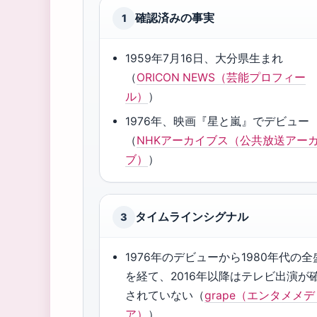
確認済みの事実
1
1959年7月16日、大分県生まれ
（
ORICON NEWS（芸能プロフィー
ル）
）
1976年、映画『星と嵐』でデビュー
（
NHKアーカイブス（公共放送アー
ブ）
）
タイムラインシグナル
3
1976年のデビューから1980年代の全
を経て、2016年以降はテレビ出演が
されていない（
grape（エンタメメ
ア）
）