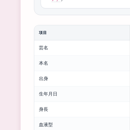
項目
古
芸名
手
川
本名
祐
子
出身
プ
生年月日
ロ
フ
身長
ィ
ー
血液型
ル