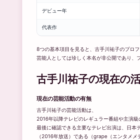
基
デビュー年
本
情
代表作
報
8つの基本項目を見ると、古手川祐子のプロ
芸能人としては珍しく本名が非公開であり、
古手川祐子の現在の
現在の芸能活動の有無
古手川祐子の芸能活動は、
2016年以降テレビのレギュラー番組や主演
最後に確認できる主要なテレビ出演は、日本
（2016年放送）である（grape（エンタメ