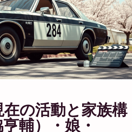
現在の活動と家族構
脇亨輔）・娘・