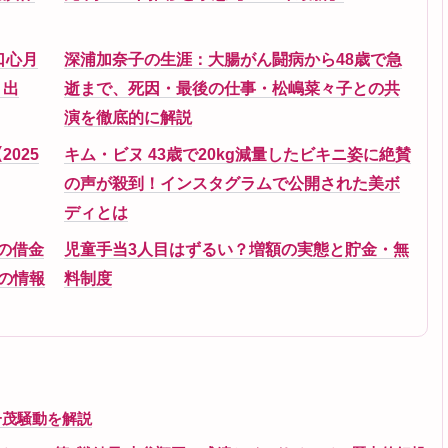
口心月
深浦加奈子の生涯：大腸がん闘病から48歳で急
・出
逝まで、死因・最後の仕事・松嶋菜々子との共
演を徹底的に解説
025
キム・ビヌ 43歳で20kg減量したビキニ姿に絶賛
の声が殺到！インスタグラムで公開された美ボ
ディとは
の借金
児童手当3人目はずるい？増額の実態と貯金・無
妻の情報
料制度
一茂騒動を解説