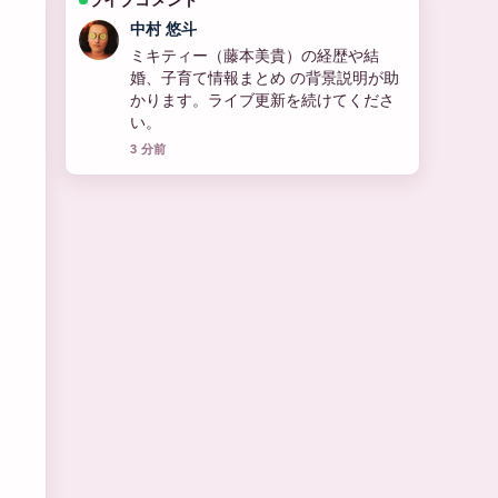
山本 葵
石黒賢のプロフィールと家族構成、現
在の活動まとめ の報道は丁寧で、流れ
を追いやすいです。
5 分前