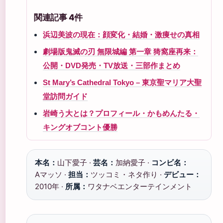
関連記事 4件
浜辺美波の現在：顔変化・結婚・激痩せの真相
劇場版鬼滅の刃 無限城編 第一章 猗窩座再来：
公開・DVD発売・TV放送・三部作まとめ
St Mary’s Cathedral Tokyo – 東京聖マリア大聖
堂訪問ガイド
岩崎う大とは？プロフィール・かもめんたる・
キングオブコント優勝
本名：
山下愛子 ·
芸名：
加納愛子 ·
コンビ名：
Aマッソ ·
担当：
ツッコミ・ネタ作り ·
デビュー：
2010年 ·
所属：
ワタナベエンターテインメント