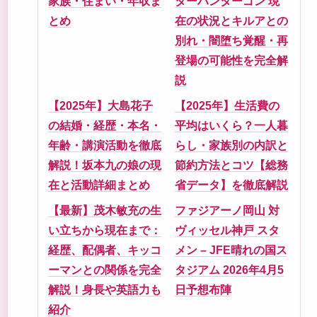
家族・住まい・年収ま
ターハンターゴン 現
とめ
在の状況とキルアとの
別れ・闇堕ち覚醒・再
登場の可能性を完全解
説
【2025年】大島花子
【2025年】生活費の
の結婚・経歴・本名・
平均はいくら？一人暮
年齢・講演活動を徹底
らし・家族別の内訳と
解説！坂本九の娘の現
節約方法とコツ【総務
在と活動詳細まとめ
省データ】を徹底解説
【最新】茂木敏充の生
ファジアーノ岡山 対
い立ちから現在まで：
ヴィッセル神戸 スタ
経歴、配偶者、キッコ
メン – JFE晴れの国ス
ーマンとの関係を完全
タジアム 2026年4月5
解説！身長や英語力も
日予想布陣
紹介