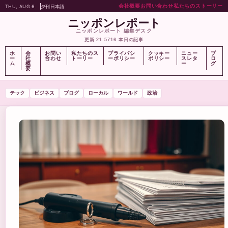
会社概要
お問い合わせ
私たちのストーリー
THU, AUG 6
夕刊
日本語
ニッポンレポート
ニッポンレポート 編集デスク
更新 21:57
16 本日の記事
ホ
会
お問い
私たちのス
プライバシ
クッキー
ニュー
ブ
ー
社
合わせ
トーリー
ーポリシー
ポリシー
スレタ
ロ
ム
概
ー
グ
要
テック
ビジネス
ブログ
ローカル
ワールド
政治