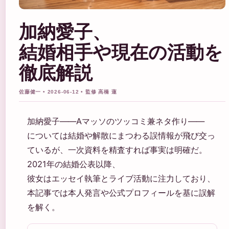
加納愛子、
結婚相手や現在の活動を
徹底解説
佐藤健一 • 2026-06-12 • 監修 高橋 蓮
加納愛子――Aマッソのツッコミ兼ネタ作り――
については結婚や解散にまつわる誤情報が飛び交っ
ているが、一次資料を精査すれば事実は明確だ。
2021年の結婚公表以降、
彼女はエッセイ執筆とライブ活動に注力しており、
本記事では本人発言や公式プロフィールを基に誤解
を解く。