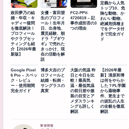
定義から人気
トップ10、危
政田夢乃の結
女優・富田望
FC2-PPV-
険な動物、か
婚・年収・キ
生のプロフィ
4720819 – 記
わいい動物、
ャディー疑問
ール！生年月
事作成拒否の3
絶滅危惧種ま
を徹底解決！
日、出身地、
つの理由
でをデータ付
プロフィール
震災経験、朝
きで完全ガイ
やクラブセッ
ドラ『ブギウ
ド
ティングも紹
ギ』で売れた
介【2026年最
きっかけ、現
新版】
在の活動を解
説
Google Pixel
博多大吉のプ
大阪の気温 昨
【2026年最
6 Pro – スペッ
ロフィールと
日と今日を比
新】清原和博
ク・レビュ
結婚・転倒・
較！最高気
は何をやらか
ー・使用期間
サングラスの
温・最低気温
した？PL学園
完全ガイド
真実
の前日差や服
から薬物事
装の目安とア
件、更生まで
メダスランキ
の波乱の人生
ングも詳しく
の全貌を徹底
解説
解説
筆者情報