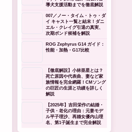
導犬支援活動までを徹底解説
007／ノー・タイム・トゥ・ダ
イ キャスト一覧と結末！ダニ
エル・クレイグ引退の真実、
次期ボンド候補を解説
ROG Zephyrus G14 ガイド：
性能・加熱・G17比較
【徹底解説】小林亜星とは？
死亡原因や代表曲、妻など家
族情報を完全網羅！CMソング
の巨匠の生涯と功績を詳しく
解説
【2025年】吉田栄作の結婚・
子供・老化の理由：元妻モデ
ル平子理沙、再婚女優内山理
名、第1子誕生まで完全解説