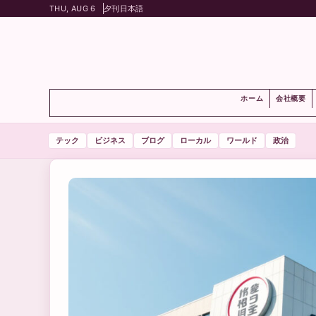
THU, AUG 6
夕刊
日本語
ホーム
会社概要
テック
ビジネス
ブログ
ローカル
ワールド
政治