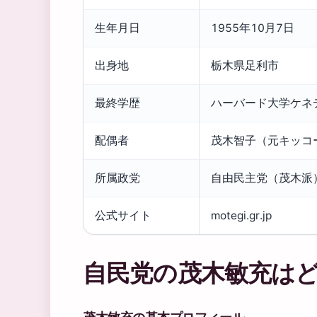
生年月日
1955年10月7日
出身地
栃木県足利市
最終学歴
ハーバード大学ケネ
配偶者
茂木智子（元キッコ
所属政党
自由民主党（茂木派
公式サイト
motegi.gr.jp
自民党の茂木敏充は