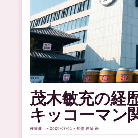
茂木敏充の経
キッコーマン
佐藤健一 • 2026-07-01 • 監修 佐藤 遥