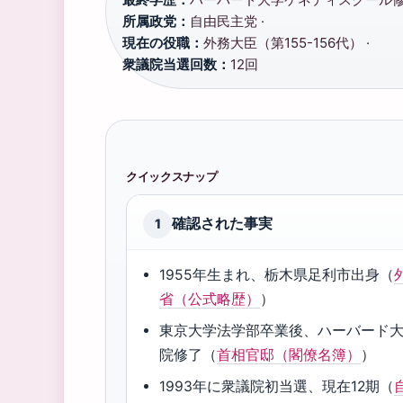
所属政党：
自由民主党 ·
現在の役職：
外務大臣（第155-156代） ·
衆議院当選回数：
12回
クイックスナップ
確認された事実
1
1955年生まれ、栃木県足利市出身（
省（公式略歴）
）
東京大学法学部卒業後、ハーバード
院修了（
首相官邸（閣僚名簿）
）
1993年に衆議院初当選、現在12期（