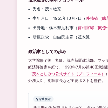
茂木敏充の基本プロフィール
氏名：茂木敏充
生年月日：1955年10月7日（
外務省（略
出身地：栃木県足利市（
首相官邸（閣僚
所属政党：自由民主党（茂木派）
政治家としての歩み
大学院修了後、丸紅、読売新聞政治部、マッ
経済評論家を経て、1993年7月の第40回衆
（
茂木としみつ公式サイト（プロフィール）
外務大臣、党幹事長など主要ポストを歴任。
なぜ重要か
非世襲の政治家でありながら、党内で派閥