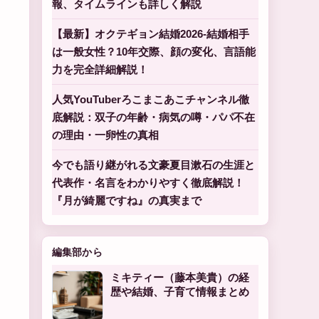
報、タイムラインも詳しく解説
【最新】オクテギョン結婚2026-結婚相手
は一般女性？10年交際、顔の変化、言語能
力を完全詳細解説！
人気YouTuberろこまこあこチャンネル徹
底解説：双子の年齢・病気の噂・パパ不在
の理由・一卵性の真相
今でも語り継がれる文豪夏目漱石の生涯と
代表作・名言をわかりやすく徹底解説！
『月が綺麗ですね』の真実まで
編集部から
ミキティー（藤本美貴）の経
歴や結婚、子育て情報まとめ