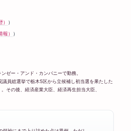
歴）
）
情報）
）
キンゼー・アンド・カンパニーで勤務。
議院議員総選挙で栃木5区から立候補し初当選を果たした
）。その後、経済産業大臣、経済再生担当大臣、
の領袖にまで上り詰めた点は異例。ただし、