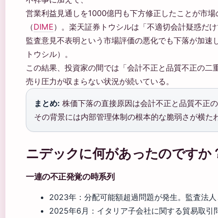
営業利益見通しを1000億円も下方修正したことが市
（
DIME
）。楽天証券トウシルは「不適切会計疑惑だけ
監査意見不表明という市場評価の悪化でも下落が加速
トウシル）。
この結果、投資家の間では「会計不正と品質不正の二
売り圧力が収まらない状況が続いている。
まとめ:
株価下落の直接原因は会計不正と品質不正の
その背景には内部管理体制の根本的な脆弱さが横た
ニデックに何があったのですか
一連の不正発覚の時系列
2023年：分配可能額超過問題が発生。監査法
2025年6月：イタリア子会社に関する貿易取引問