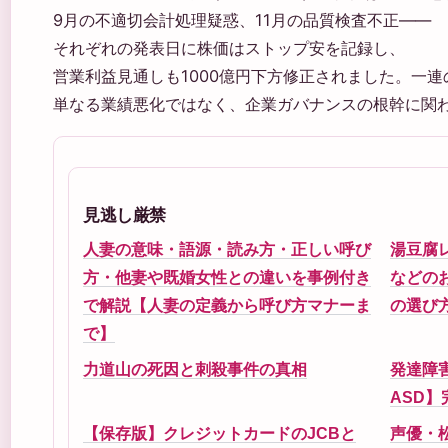
9月の不適切会計処理疑惑、11月の品質検査不正——
それぞれの発表日に株価はストップ安を記録し、
営業利益見通しも1000億円下方修正されました。一
単なる業績悪化ではなく、企業ガバナンスの根幹に関
見逃し厳禁
人妻の意味・語源・読み方・正しい呼び
湯豆腐
方・他妻や既婚女性との違いを事例付き
などの
で解説【人妻の定義から呼び方マナーま
の選び
で】
力道山の死因と刺殺事件の真相
発達障害
ASD
【保存版】クレジットカードのJCBと
声優・