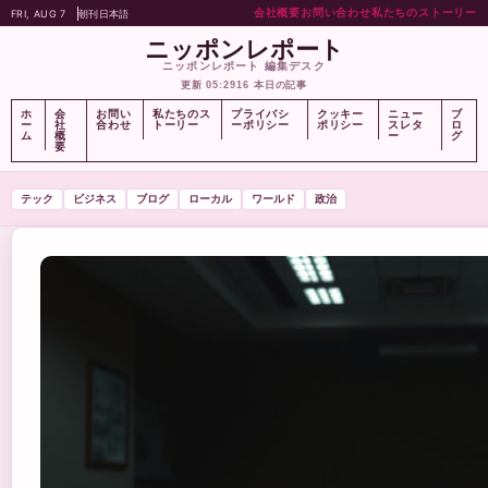
会社概要
お問い合わせ
私たちのストーリー
FRI, AUG 7
朝刊
日本語
ニッポンレポート
ニッポンレポート 編集デスク
更新 05:29
16 本日の記事
ホ
会
お問い
私たちのス
プライバシ
クッキー
ニュー
ブ
ー
社
合わせ
トーリー
ーポリシー
ポリシー
スレタ
ロ
ム
概
ー
グ
要
テック
ビジネス
ブログ
ローカル
ワールド
政治