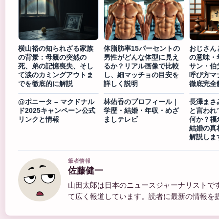
横山裕の知られざる家族
体脂肪率15パーセントの
おじさん
の背景：母親の突然の
男性がどんな体型に見え
の意味・
死、弟の記憶喪失、そし
るか？リアル画像で比較
サン・伯
て涙のカミングアウトま
し、細マッチョの目安を
呼び方マ
でを徹底的に解説
詳しく説明
徹底完全
@ポニータ – マクドナル
林佑香のプロフィール｜
長澤まさ
ド2025キャンペーン公式
学歴・結婚・年収・めざ
と言われ
リンクと情報
ましテレビ
何か？福
結婚の真
解説しま
筆者情報
佐藤健一
山田太郎は日本のニュースジャーナリストで
て広く報道しています。読者に最新の情報を