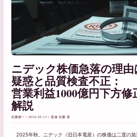
ニデック株価急落の理由
疑惑と品質検査不正：
営業利益1000億円下方
解説
佐藤健一 • 2026-05-17 • 監修 佐藤 遥
2025年秋、ニデック（旧日本電産）の株価は二度の