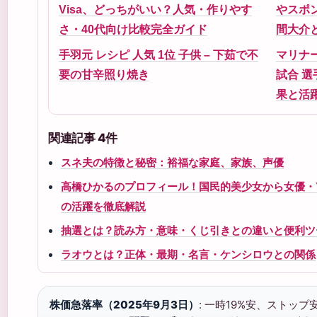
Visa、どっちがいい？人気・作りやす
やスポ
さ・40代向け比較完全ガイド
間大介
手羽元 レシピ 人気 1位 子供 – 下茹で不
マリナ
要の甘辛照り焼き
試合 選
果と活
関連記事 4件
スネ夫の特徴と秘密：裕福な家庭、家族、声優
高橋ひかるのプロフィール！国民的美少女から女優・Yo
の活躍を徹底解説
抽選とは？読み方・意味・くじ引きとの違いと便利ツ
ラオウとは？正体・最期・名言・ケンシロウとの関係
株価急落率（2025年9月3日）
: 一時19%安、ストップ安