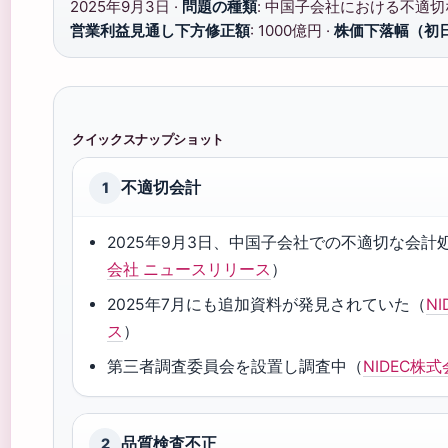
2025年9月3日 ·
問題の種類
: 中国子会社における不適切
営業利益見通し下方修正額
: 1000億円 ·
株価下落幅（初
クイックスナップショット
不適切会計
1
2025年9月3日、中国子会社での不適切な会
会社 ニュースリリース
）
2025年7月にも追加資料が発見されていた（
N
ス
）
第三者調査委員会を設置し調査中（
NIDEC株
品質検査不正
2