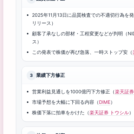
2025年11月13日に品質検査での不適切行為を発
リリース）
顧客了承なしの部材・工程変更などが判明（NID
ス）
この発表で株価が再び急落、一時ストップ安（
業績下方修正
3
営業利益見通しを1000億円下方修正（
楽天証券
市場予想を大幅に下回る内容（
DIME
）
株価下落に拍車をかけた（
楽天証券 トウシル
）