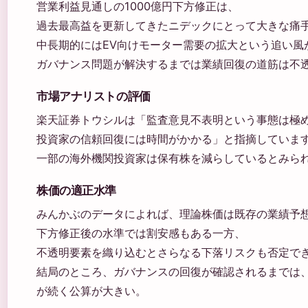
営業利益見通しの1000億円下方修正は、
過去最高益を更新してきたニデックにとって大きな痛
中長期的にはEV向けモーター需要の拡大という追い風
ガバナンス問題が解決するまでは業績回復の道筋は不
市場アナリストの評価
楽天証券トウシルは「監査意見不表明という事態は極
投資家の信頼回復には時間がかかる」と指摘しています
一部の海外機関投資家は保有株を減らしているとみら
株価の適正水準
みんかぶのデータによれば、理論株価は既存の業績予
下方修正後の水準では割安感もある一方、
不透明要素を織り込むとさらなる下落リスクも否定で
結局のところ、ガバナンスの回復が確認されるまでは
が続く公算が大きい。