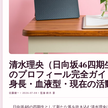
清水理央（日向坂46四期
のプロフィール完全ガイ
身長・血液型・現在の活
佐藤健一 • 2026-07-08 • 監修 鈴木 蒼
日向坂46の四期生として新たな風を吹き込む清水理央