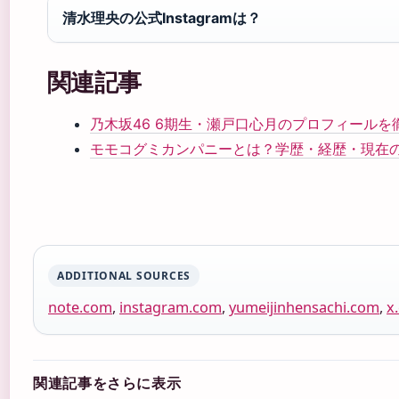
清水理央の公式Instagramは？
関連記事
乃木坂46 6期生・瀬戸口心月のプロフィールを
モモコグミカンパニーとは？学歴・経歴・現在
ADDITIONAL SOURCES
note.com
,
instagram.com
,
yumeijinhensachi.com
,
x
関連記事をさらに表示