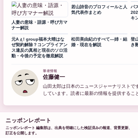
若山詩音のプロフィールと人
パス
気代表作まとめ
20
キ
人妻の意味・語源・呼び方マ
ナー解説
元Aぇ! group福本大晴はな
松田美由紀のすべて―姉・結
登
ぜ契約解除？コンプライアン
婚・現在を解説
き
ス違反の真相と現在のソロ活
動・今後の予定を徹底解説
筆者情報
佐藤健一
山田太郎は日本のニュースジャーナリストで
しています。読者に最新の情報を提供するこ
ニッポンレポート
ニッポンレポート 編集部は、出典を明確にした検証済みの報道、背景更新、
訂正を公開します。