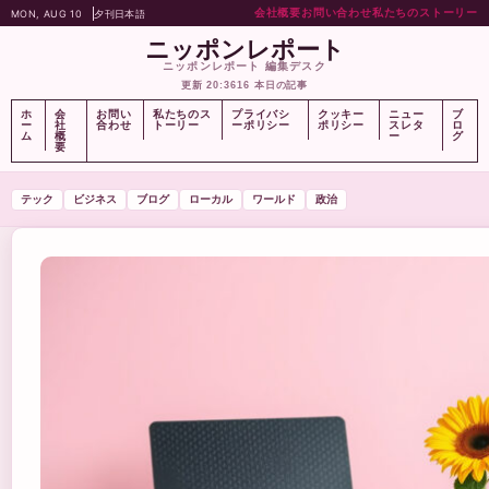
会社概要
お問い合わせ
私たちのストーリー
MON, AUG 10
夕刊
日本語
ニッポンレポート
ニッポンレポート 編集デスク
更新 20:36
16 本日の記事
ホ
会
お問い
私たちのス
プライバシ
クッキー
ニュー
ブ
ー
社
合わせ
トーリー
ーポリシー
ポリシー
スレタ
ロ
ム
概
ー
グ
要
テック
ビジネス
ブログ
ローカル
ワールド
政治