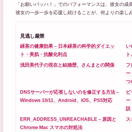
「お願いバッハ！」でのパフォーマンスは、彼女の成
彼女の一歩一歩を応援し続けることが、何よりの楽し
見逃し厳禁
緑茶の健康効果 – 日本緑茶の科学的ダイエッ
い
ト・美肌・抗酸化利点
ト
浅田美代子の現在と結婚歴、さんまとの関係
フ
ー
つ
DNSサーバーが応答しないのを修正する方法 –
ビ
Windows 10/11、Android、iOS、PS5対応
ー
説
ERR_ADDRESS_UNREACHABLE – 原因と
ス
Chrome Mac スマホの対処法