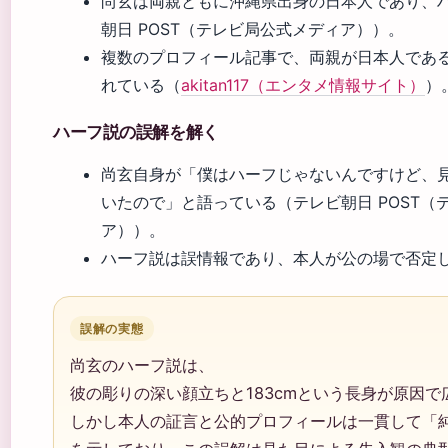
尚玄は両親ともに沖縄県出身の日本人であり、
朝日 POST（テレビ局公式メディア））。
複数のプロフィール記事で、両親が日本人であ
れている（
akitan117（エンタメ情報サイト）
）
ハーフ説の誤解を解く
尚玄自身が「僕はハーフじゃないんですけど、
いたので」と語っている（テレビ朝日 POST（
ア））。
ハーフ説は誤情報であり、本人が公の場で否定
誤解の実態
尚玄のハーフ説は、
彼の彫りの深い顔立ちと183cmという長身が原因で
しかし本人の証言と公的プロフィールは一貫して「