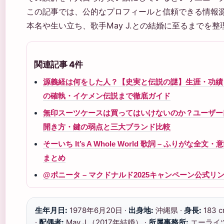
この記事では、公的なプロフィールと信頼できる情報
本名や生い立ち、歌手May J.との結婚に至るまでを
関連記事 4件
源義経は何をした人？【史実と伝説の謎】生涯・功績
の確執・イケメン伝説まで徹底ガイド
無印スーツケースは買ってはいけないのか？ユーザー
開き方・鍵の弱点と三大ブランド比較
そーいち It’s A Whole World 歌詞 – ふりがな全文
まとめ
@ポニータ – マクドナルド2025キャンペーン公式リ
生年月日:
1978年6月20日 ·
出身地:
沖縄県 ·
身長:
183 c
·
配偶者:
May J.（2017年結婚） ·
所属事務所:
エーライ