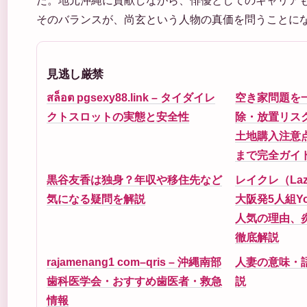
そのバランスが、尚玄という人物の真価を問うことに
見逃し厳禁
สล็อต pgsexy88.link – タイダイレ
空き家問題を
クトスロットの実態と安全性
除・放置リス
土地購入注意
まで完全ガイ
黒谷友香は独身？年収や移住先など
レイクレ（Lazy
気になる疑問を解説
大阪発5人組Yo
人気の理由、
徹底解説
rajamenang1 com–qris – 沖縄南部
人妻の意味・
歯科医学会・おすすめ歯医者・救急
説
情報