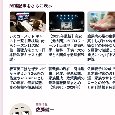
関連記事をさらに表示
シカゴ・メッド キャ
【2025年最新】高安
糖尿病の足の症
スト一覧｜降板理由か
（元大関）のプロフィ
真｜しびれや冷
らシーズン11の配
ール！出身地・結婚相
瘍などの危険な
信・視聴方法まで（日
手・給料・子供・大の
を画像で確認し
本語吹替キャスト解
里との関係を徹底解説
発見につなげる
説）
解説
板東英二はなぜテレビ
菅義偉の現在：引退理
佐藤愛子102歳
から消えた？2億円の
由、経歴、健康状態、
直木賞作家の波
借金やYouTuberとし
家族構成、政策実績の
涯、家族やサト
ての現在、健康状態、
最新情報徹底まとめ
ローとの関係、
妻の情報を徹底解説
【第99代・2026年】
と新刊情報も紹
筆者情報
佐藤健一