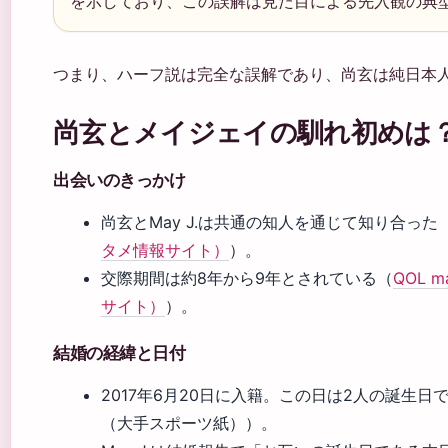
を示しており、この誤解は見た目による先入観の典
つまり、ハーフ説は完全な誤解であり、尚玄は純日本
尚玄とメイジェイの馴れ初めは
出会いのきっかけ
尚玄とMay J.は共通の知人を通じて知り合った
タメ情報サイト）
）。
交際期間は約8年から9年とされている（
QOL 
サイト）
）。
結婚の経緯と日付
2017年6月20日に入籍。この日は2人の誕生
（大手スポーツ紙））。