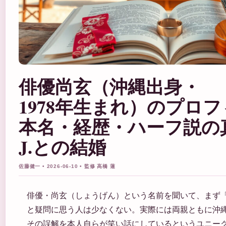
俳優尚玄（沖縄出身・
1978年生まれ）のプロ
本名・経歴・ハーフ説の真
J.との結婚
佐藤健一 • 2026-06-10 • 監修 高橋 蓮
俳優・尚玄（しょうげん）という名前を聞いて、まず
と疑問に思う人は少なくない。実際には両親ともに沖
その誤解を本人自らが笑い話にしているというユニー