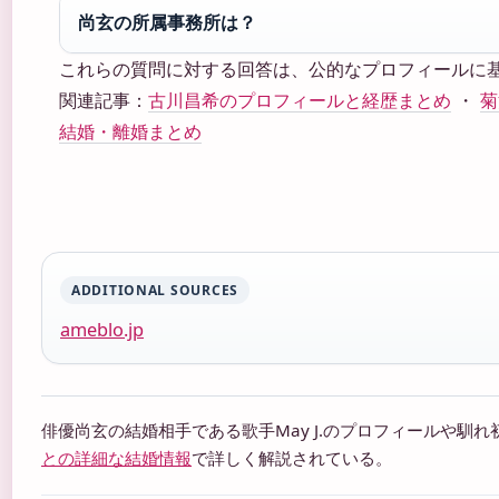
尚玄の所属事務所は？
これらの質問に対する回答は、公的なプロフィールに
関連記事：
古川昌希のプロフィールと経歴まとめ
・
菊
結婚・離婚まとめ
ADDITIONAL SOURCES
ameblo.jp
俳優尚玄の結婚相手である歌手May J.のプロフィールや馴
との詳細な結婚情報
で詳しく解説されている。