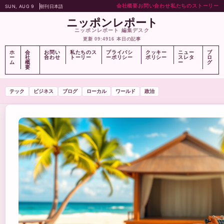
会社概要
お問い合わせ
私たちのストーリー
SUN, AUG 9
朝刊
日本語
ニッポンレポート
ニッポンレポート 編集デスク
更新 09:49
16 本日の記事
ホ
会
お問い
私たちのス
プライバシ
クッキー
ニュー
ブ
ー
社
合わせ
トーリー
ーポリシー
ポリシー
スレタ
ロ
ム
概
ー
グ
要
テック
ビジネス
ブログ
ローカル
ワールド
政治