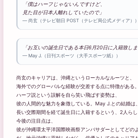
「僕はハーフじゃないんですけど、
見た目が日本人離れしていたので」
— 尚玄（テレビ朝日 POST（テレビ局公式メディア）
「お互いの誕生日である本日6月20日に入籍致し
— May J.（日刊スポーツ（大手スポーツ紙））
尚玄のキャリアは、沖縄というローカルなルーツと、
海外でのグローバルな経験が交差する点に特徴がある
ハーフ説という誤解を自ら笑い飛ばす姿勢は、
彼の人間的な魅力を象徴している。May J.との結婚は
長い交際期間を経て誕生日に入籍するという、2人ら
今後の注目点は、
彼が沖縄環太平洋国際映画祭アンバサダーとしてどの
だ。地元沖縄に貢献しながら、俳優としてのキャリア