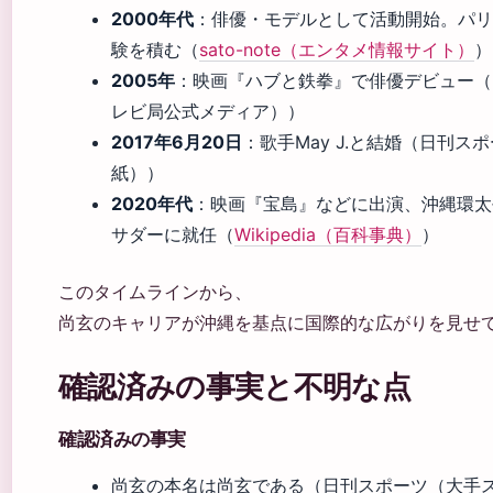
2000年代
：俳優・モデルとして活動開始。パリ
験を積む（
sato-note（エンタメ情報サイト）
）
2005年
：映画『ハブと鉄拳』で俳優デビュー（テ
レビ局公式メディア））
2017年6月20日
：歌手May J.と結婚（日刊ス
紙））
2020年代
：映画『宝島』などに出演、沖縄環太
サダーに就任（
Wikipedia（百科事典）
）
このタイムラインから、
尚玄のキャリアが沖縄を基点に国際的な広がりを見せ
確認済みの事実と不明な点
確認済みの事実
尚玄の本名は尚玄である（日刊スポーツ（大手