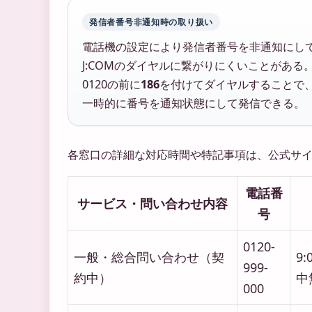
発信者番号非通知時の取り扱い
電話機の設定により発信者番号を非通知にし
J:COMのダイヤルに繋がりにくいことがある
0120の前に
186
を付けてダイヤルすることで
一時的に番号を通知状態にして発信できる。
各窓口の詳細な対応時間や特記事項は、公式サ
電話番
サービス・問い合わせ内容
号
0120-
一般・総合問い合わせ（契
9:
999-
約中）
中
000