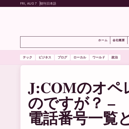
FRI, AUG 7
朝刊
日本語
ホーム
会社概要
テック
ビジネス
ブログ
ローカル
ワールド
政治
J:COMのオ
のですが？ –
電話番号一覧