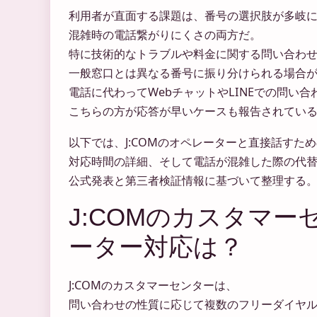
利用者が直面する課題は、番号の選択肢が多岐
混雑時の電話繋がりにくさの両方だ。
特に技術的なトラブルや料金に関する問い合わ
一般窓口とは異なる番号に振り分けられる場合
電話に代わってWebチャットやLINEでの問い
こちらの方が応答が早いケースも報告されてい
以下では、J:COMのオペレーターと直接話すた
対応時間の詳細、そして電話が混雑した際の代
公式発表と第三者検証情報に基づいて整理する
J:COMのカスタマ
ーター対応は？
J:COMのカスタマーセンターは、
問い合わせの性質に応じて複数のフリーダイヤ