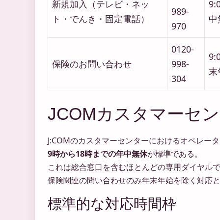
新規加入（テレビ・ネッ
9:
989-
ト・でんき・固定電話）
中
970
0120-
9:
保険のお問い合わせ
998-
末
304
JCOMカスタマーセ
J:COMのカスタマーセンターにおけるオペレー
9時から18時までの年中無休
が標準である。
これは総合窓口を含むほとんどの専用ダイヤル
保険関連の問い合わせのみ年末年始を除く対応
標準的な対応時間枠