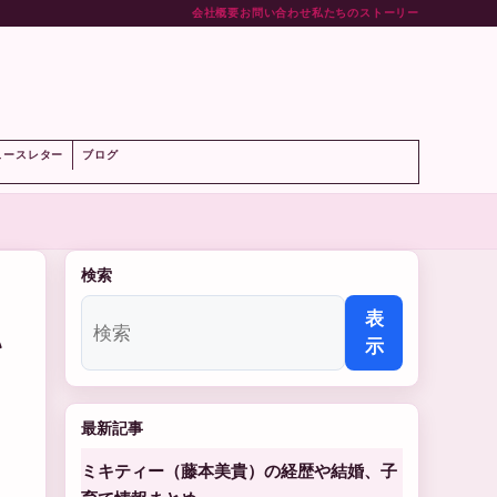
会社概要
お問い合わせ
私たちのストーリー
ト
ュースレター
ブログ
検索
い
表
示
最新記事
ミキティー（藤本美貴）の経歴や結婚、子