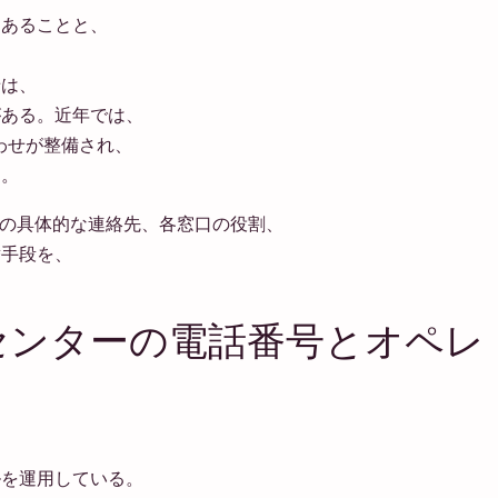
にあることと、
せは、
がある。近年では、
合わせが整備され、
る。
めの具体的な連絡先、各窓口の役割、
替手段を、
。
ーセンターの電話番号とオペレ
ルを運用している。