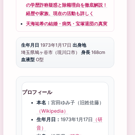
の学歴詐称疑惑と除籍理由を徹底解説！
経歴や家族、現在の活動も詳しく
天海祐希の結婚・病気・宝塚退団の真実
生年月日
1973年1月17日
出身地
埼玉県鳩ヶ谷市（現川口市）
身長
168cm
血液型
O型
プロフィール
本名：
宮田ゆみ子（旧姓佐藤）
（Wikipedia）
生年月日：
1973年1月17日
（研
音）