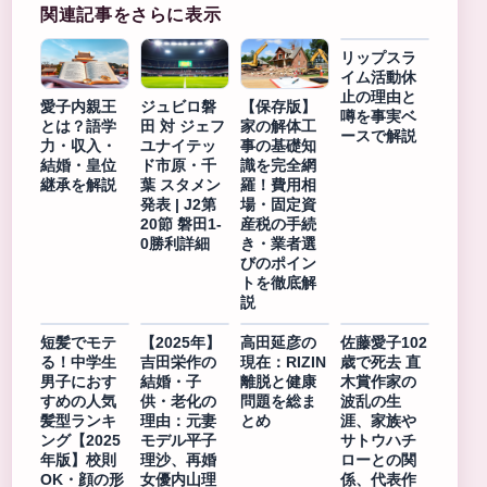
関連記事をさらに表示
リップスラ
イム活動休
止の理由と
愛子内親王
ジュビロ磐
【保存版】
噂を事実ベ
とは？語学
田 対 ジェフ
家の解体工
ースで解説
力・収入・
ユナイテッ
事の基礎知
結婚・皇位
ド市原・千
識を完全網
継承を解説
葉 スタメン
羅！費用相
発表 | J2第
場・固定資
20節 磐田1-
産税の手続
0勝利詳細
き・業者選
びのポイン
トを徹底解
説
短髪でモテ
【2025年】
高田延彦の
佐藤愛子102
る！中学生
吉田栄作の
現在：RIZIN
歳で死去 直
男子におす
結婚・子
離脱と健康
木賞作家の
すめの人気
供・老化の
問題を総ま
波乱の生
髪型ランキ
理由：元妻
とめ
涯、家族や
ング【2025
モデル平子
サトウハチ
年版】校則
理沙、再婚
ローとの関
OK・顔の形
女優内山理
係、代表作