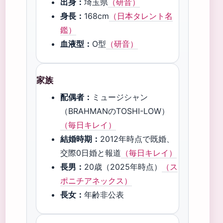
出身：
埼玉県
（研音）
身長：
168cm
（日本タレント名
鑑）
血液型：
O型
（研音）
家族
配偶者：
ミュージシャン
（BRAHMANのTOSHI-LOW）
（毎日キレイ）
結婚時期：
2012年時点で既婚、
交際0日婚と報道
（毎日キレイ）
長男：
20歳（2025年時点）
（ス
ポニチアネックス）
長女：
年齢非公表