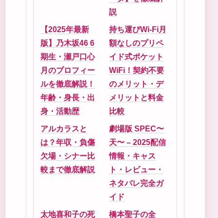
説
【2025年最新
持ち運びWi-Fi月
版】乃木坂46 6
額なしのプリペ
期生・瀬戸口心
イド式ポケット
月のプロフィー
WiFi！契約不要
ルを徹底解説！
のメリット・デ
年齢・身長・出
メリットと料金
身・活動歴
比較
アルカラスと
劇場版 SPEC〜
は？年収・負傷
天〜 – 2025配信
欠場・シナー比
情報・キャス
較まで徹底解説
ト・レビュー・
ネタバレ完全ガ
イド
太地喜和子の死
橋本聖子の全