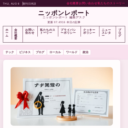
会社概要
お問い合わせ
私たちのストーリー
THU, AUG 6
朝刊
日本語
ニッポンレポート
ニッポンレポート 編集デスク
更新 07:49
16 本日の記事
ホ
会
お問い
私たちのス
プライバシ
クッキー
ニュー
ブ
ー
社
合わせ
トーリー
ーポリシー
ポリシー
スレタ
ロ
ム
概
ー
グ
要
テック
ビジネス
ブログ
ローカル
ワールド
政治