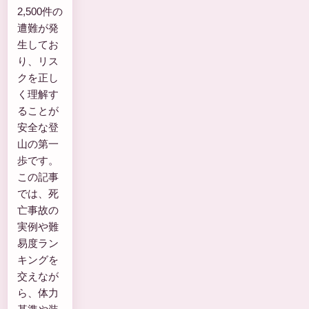
2,500件の
遭難が発
生してお
り、リス
クを正し
く理解す
ることが
安全な登
山の第一
歩です。
この記事
では、死
亡事故の
実例や難
易度ラン
キングを
交えなが
ら、体力