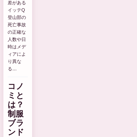
差がある
イッテQ
登山部の
死亡事故
の正確な
人数や日
時はメデ
ィアによ
り異な
る…
コノ
ミと
は？
制服
ブラ
ンド