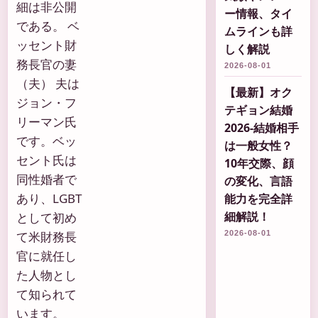
細は非公開
ー情報、タイ
である。 ベ
ムラインも詳
ッセント財
しく解説
務長官の妻
2026-08-01
（夫） 夫は
【最新】オク
ジョン・フ
テギョン結婚
リーマン氏
2026-結婚相手
です。ベッ
は一般女性？
セント氏は
10年交際、顔
同性婚者で
の変化、言語
あり、LGBT
能力を完全詳
細解説！
として初め
て米財務長
2026-08-01
官に就任し
た人物とし
て知られて
います。