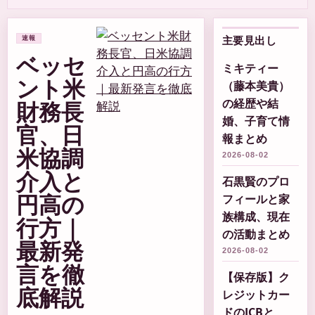
主要見出し
速報
ベッセ
ミキティー
ント米
（藤本美貴）
財務長
の経歴や結
婚、子育て情
官、日
報まとめ
米協調
2026-08-02
介入と
石黒賢のプロ
円高の
フィールと家
族構成、現在
行方｜
の活動まとめ
最新発
2026-08-02
言を徹
【保存版】ク
底解説
レジットカー
ドのJCBと