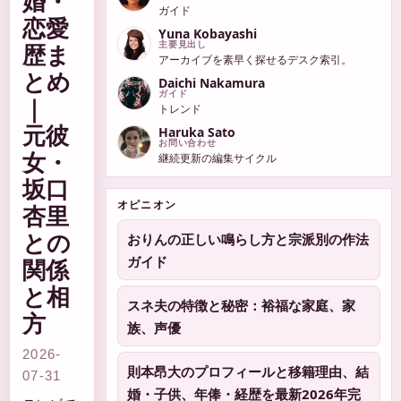
婚・
ガイド
恋愛
Yuna Kobayashi
歴ま
主要見出し
アーカイブを素早く探せるデスク索引。
とめ
Daichi Nakamura
ガイド
｜
トレンド
元彼
Haruka Sato
お問い合わせ
女・
継続更新の編集サイクル
坂口
オピニオン
杏里
との
おりんの正しい鳴らし方と宗派別の作法
ガイド
関係
と相
スネ夫の特徴と秘密：裕福な家庭、家
方
族、声優
2026-
則本昂大のプロフィールと移籍理由、結
07-31
婚・子供、年俸・経歴を最新2026年完