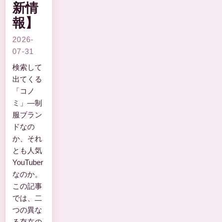
新情
報】
2026-
07-31
検索して
出てくる
「コノ
ミ」—制
服ブラン
ドなの
か、それ
とも人気
YouTuber
なのか。
この記事
では、二
つの異な
る存在の