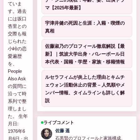
ていま
マ【2025年最新】
す。過去
には坂口
宇津井健の死因と生涯：入籍・喫煙の
杏里との
真相
交際も報
じられた
佐藤淑乃のプロフィール徹底解説【最
小峠の恋
新】｜筑波大学出身・バレーボール日
愛遍歴
本代表・国籍・学歴・家族・移籍情報
を、
People
ルセラフィムが炎上した理由とキムチ
Also Ask
ェウォン活動休止の背景 – 人気順やメ
の質問に
ンバー情報、タイムラインも詳しく解
沿って時
説
系列で整
理しまし
た。 生年
ライブコメント
月日:
佐藤 遥
1976年6
石黒賢のプロフィールと家族構成、
月6日 · 出