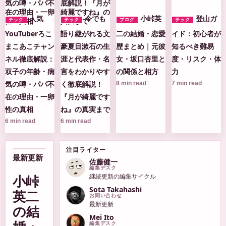
人気
今でも
小峠英
登山ガ
テック
テック
ブログ
テック
YouTuberろこ
語り継がれる文
二の結婚・恋愛
イド：初心者が
まこあこチャン
豪夏目漱石の生
歴まとめ｜元彼
知るべき難易
ネル徹底解説：
涯と代表作・名
女・坂口杏里と
度・リスク・体
双子の年齢・病
言をわかりやす
の関係と相方
力
気の噂・パパ不
く徹底解説！
8 min read
7 min read
在の理由・一卵
『月が綺麗です
性の真相
ね』の真実まで
6 min read
6 min read
注目ライター
最新更新
佐藤健一
編集デスク
小峠
継続更新の編集サイクル
Sota Takahashi
英二
お問い合わせ
最新更新
の結
Mei Ito
編集デスク