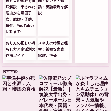
嶋ヒロの現在を徹
味・使い方・類
底解説｜干された
語・英語表現を解
理由から帰国子
説
女、結婚・子供、
移住、YouTuber
活動まで
おりんの正しい鳴
スネ夫の特徴と秘
らし方と宗派別の
密：裕福な家庭、
作法ガイド
家族、声優
おすすめ