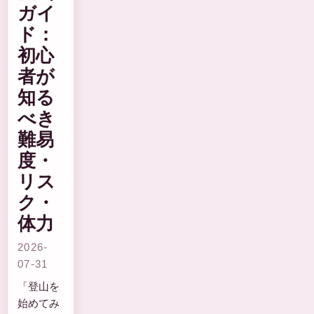
ガイ
ド：
初心
者が
知る
べき
難易
度・
リス
ク・
体力
2026-
07-31
「登山を
始めてみ