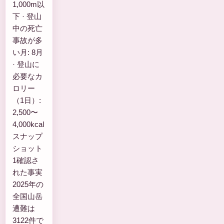
1,000m以
下 · 登山
中の死亡
事故が多
い月: 8月
· 登山に
必要なカ
ロリー
（1日）:
2,500〜
4,000kcal
スナップ
ショット
1確認さ
れた事実
2025年の
全国山岳
遭難は
3122件で