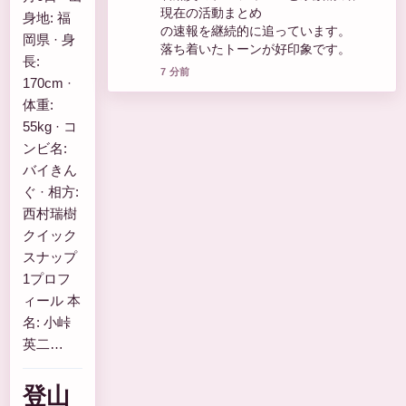
現在の活動まとめ
身地: 福
の速報を継続的に追っています。
岡県 · 身
落ち着いたトーンが好印象です。
長:
7 分前
170cm ·
体重:
55kg · コ
ンビ名:
バイきん
ぐ · 相方:
西村瑞樹
クイック
スナップ
1プロフ
ィール 本
名: 小峠
英二…
登山