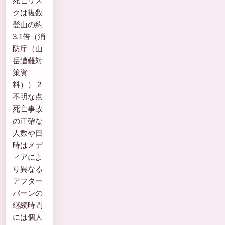
死亡リス
クは複数
登山の約
3.1倍（消
防庁（山
岳遭難対
策資
料）） 2
不明な点
死亡事故
の正確な
人数や日
時はメデ
ィアによ
り異なる
アフター
バーンの
継続時間
には個人