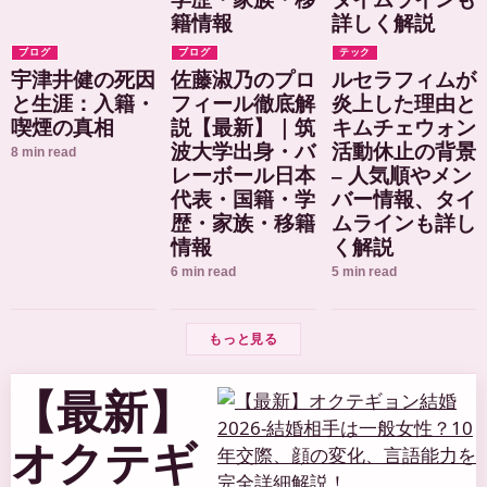
ブログ
ブログ
テック
宇津井健の死因
佐藤淑乃のプロ
ルセラフィムが
と生涯：入籍・
フィール徹底解
炎上した理由と
喫煙の真相
説【最新】｜筑
キムチェウォン
波大学出身・バ
活動休止の背景
8 min read
レーボール日本
– 人気順やメン
代表・国籍・学
バー情報、タイ
歴・家族・移籍
ムラインも詳し
情報
く解説
6 min read
5 min read
もっと見る
【最新】
オクテギ