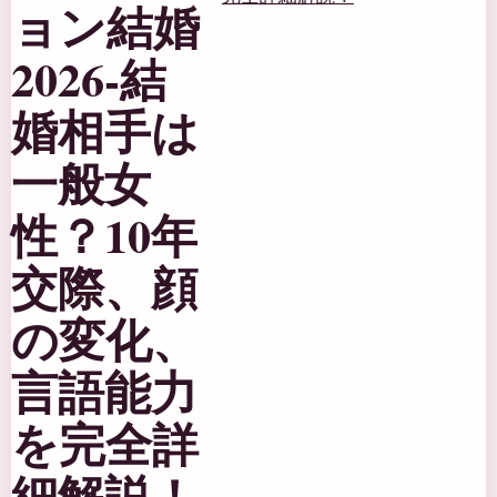
ョン結婚
2026-結
婚相手は
一般女
性？10年
交際、顔
の変化、
言語能力
を完全詳
細解説！