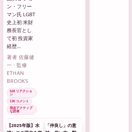
ン・フリー
マン氏 LGBT
史上初 米財
務長官とし
て初 投資家
経歴…
著者 佐藤健
一 · 監修
ETHAN
BROOKS
528 リアクショ
ン
136 コメント
現在アクティブ
な読者
【2025年版】水
「仲良し」の意