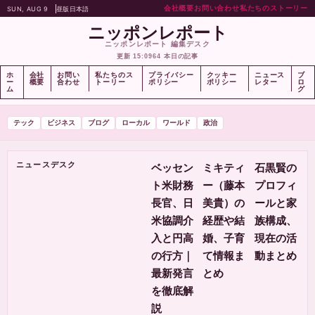
会社概要
お問い合わせ
私たちのストーリー
SUN, AUG 9
昼版
日本語
ニッポンレポート
ニッポンレポート 編集デスク
更新 15:09
64 本日の記事
ホ
会社
お問い
私たちのス
プライバシー
クッキー
ニュース
ブ
ー
概要
合わせ
トーリー
ポリシー
ポリシー
レター
ロ
ム
グ
テック
ビジネス
ブログ
ローカル
ワールド
政治
ニュースデスク
ベッセン
ミキティ
石黒賢の
ト米財務
ー（藤本
プロフィ
長官、日
美貴）の
ールと家
米協調介
経歴や結
族構成、
入と円高
婚、子育
現在の活
の行方｜
て情報ま
動まとめ
最新発言
とめ
を徹底解
説