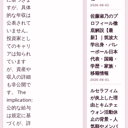
2026-08-01
すが、具体
的な年収は
佐藤淑乃のプ
公表されて
ロフィール徹
いません。
底解説【最
新】｜筑波大
投資家とし
学出身・バレ
てのキャリ
ーボール日本
アは知られ
代表・国籍・
ています
学歴・家族・
が、資産や
移籍情報
収入の詳細
2026-08-01
も非公開で
ルセラフィム
す。 The
が炎上した理
implication:
由とキムチェ
公的な給与
ウォン活動休
は規定に基
止の背景 – 人
づくが、詳
気順やメンバ