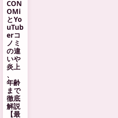
CON
OMi
とYo
uTub
erコ
ノミ
の違
いや
炎上
、
年齢
まで
徹底
解説
【最