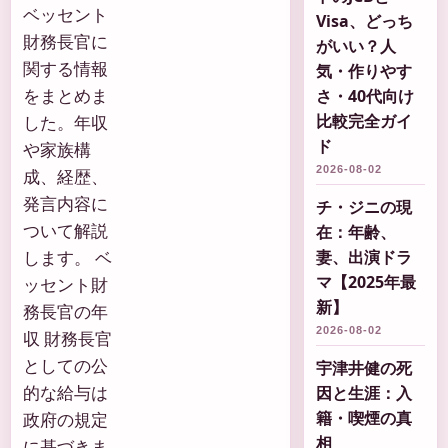
ベッセント
Visa、どっち
財務長官に
がいい？人
関する情報
気・作りやす
をまとめま
さ・40代向け
比較完全ガイ
した。年収
ド
や家族構
2026-08-02
成、経歴、
発言内容に
チ・ジニの現
ついて解説
在：年齢、
します。 ベ
妻、出演ドラ
マ【2025年最
ッセント財
新】
務長官の年
2026-08-02
収 財務長官
としての公
宇津井健の死
的な給与は
因と生涯：入
籍・喫煙の真
政府の規定
相
に基づきま