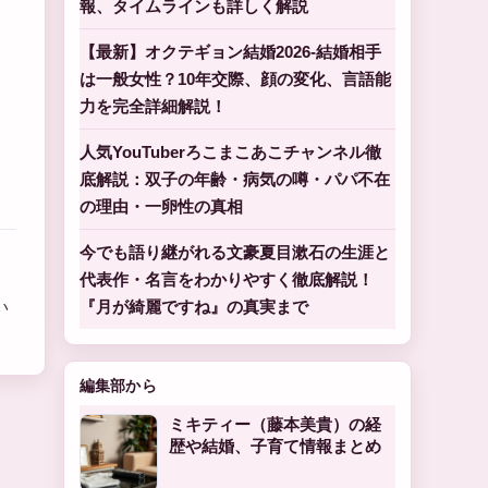
報、タイムラインも詳しく解説
、
【最新】オクテギョン結婚2026-結婚相手
は一般女性？10年交際、顔の変化、言語能
力を完全詳細解説！
人気YouTuberろこまこあこチャンネル徹
底解説：双子の年齢・病気の噂・パパ不在
の理由・一卵性の真相
今でも語り継がれる文豪夏目漱石の生涯と
代表作・名言をわかりやすく徹底解説！
『月が綺麗ですね』の真実まで
い
編集部から
ミキティー（藤本美貴）の経
歴や結婚、子育て情報まとめ