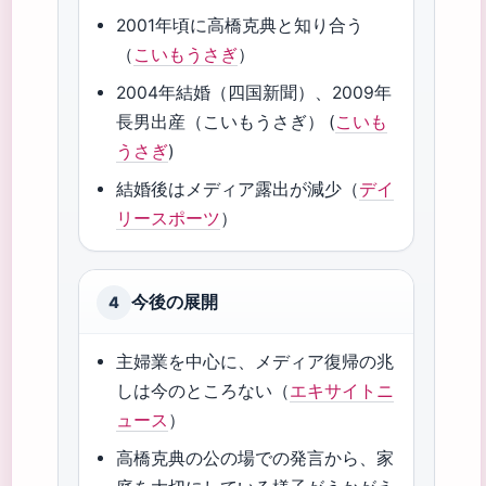
2001年頃に高橋克典と知り合う
（
こいもうさぎ
）
2004年結婚（四国新聞）、2009年
長男出産（こいもうさぎ） (
こいも
うさぎ
)
結婚後はメディア露出が減少（
デイ
リースポーツ
）
今後の展開
4
主婦業を中心に、メディア復帰の兆
しは今のところない（
エキサイトニ
ュース
）
高橋克典の公の場での発言から、家