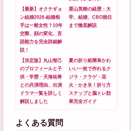
【最新】オクテギョ
栗山英樹の経歴：大
ン結婚2026-結婚相
学、結婚、CBO就任
手は一般女性？10年
まで徹底解説
交際、顔の変化、言
語能力を完全詳細解
説！
【決定版】丸山智己
夏の折り紙簡単かわ
のプロフィールと子
いい一枚で作れるク
供・学歴・天海祐希
ジラ・クラゲ・花
との共演理由、出演
火・かき氷！折り方
ドラマ一覧を詳しく
ステップと脳トレ効
解説しました
果完全ガイド
よくある質問