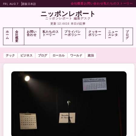
会社概要
お問い合わせ
私たちのストーリー
FRI, AUG 7
昼版
日本語
ニッポンレポート
ニッポンレポート 編集デスク
更新 12:44
16 本日の記事
ホ
会
お問い
私たちのス
プライバシ
クッキー
ニュー
ブ
ー
社
合わせ
トーリー
ーポリシー
ポリシー
スレタ
ロ
ム
概
ー
グ
要
テック
ビジネス
ブログ
ローカル
ワールド
政治