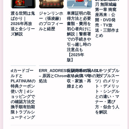
刃 無限城編
第一章 猗窩
渡る世間は鬼
ジャンリンホ
車庫証明の取
座再来：公
ばかり｜
ー（張凌赫）
得方法と必要
開・DVD発
2026年再放
のプロフィー
書類・費用を
売・TV放
送と全シリー
ルと経歴
初心者向けに
送・三部作ま
ズ解説
解説｜警察署
とめ
での手続きや
引っ越し時の
注意点も
【2025年
版】
dカードゴー
ERR_ADDRESS_UNREACHABLE
保阪尚希の現
スーツダブル
ルドと
– 原因とChrome Mac スマホの対
在｜大病・年
（ダブルスー
PLATINUMの
処法
収・家族・再
ツ）のメリッ
特典クーポン
婚まとめ
ト・デメリッ
使い方｜dシ
ト・シングル
ョッピングで
との違い・マ
の確認方法交
ナー・選び
換手順有効期
方・似合う人
限トラブルシ
を解説
ューティング