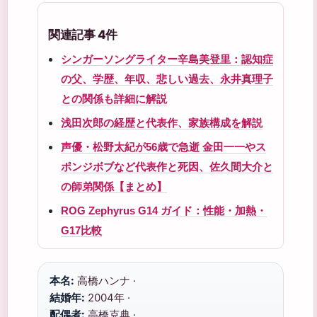
関連記事 4件
シンガーソングライター辛島美登里：認知症
の父、学歴、年収、悲しい過去、永井真理子
との関係も詳細に解説
浅田次郎の経歴と代表作、家族構成を解説
声優・松野太紀が56歳で急逝 金田一一やス
ポンジボブなど代表作と死因、佐久間大介と
の師弟関係【まとめ】
ROG Zephyrus G14 ガイド：性能・加熱・
G17比較
本名:
高橋ハンナ ·
結婚年:
2004年 ·
配偶者:
高橋克典 ·