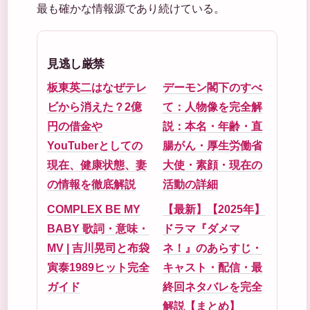
最も確かな情報源であり続けている。
見逃し厳禁
板東英二はなぜテレ
デーモン閣下のすべ
ビから消えた？2億
て：人物像を完全解
円の借金や
説：本名・年齢・直
YouTuberとしての
腸がん・厚生労働省
現在、健康状態、妻
大使・素顔・現在の
の情報を徹底解説
活動の詳細
COMPLEX BE MY
【最新】【2025年】
BABY 歌詞・意味・
ドラマ『ダメマ
MV | 吉川晃司と布袋
ネ！』のあらすじ・
寅泰1989ヒット完全
キャスト・配信・最
ガイド
終回ネタバレを完全
解説【まとめ】