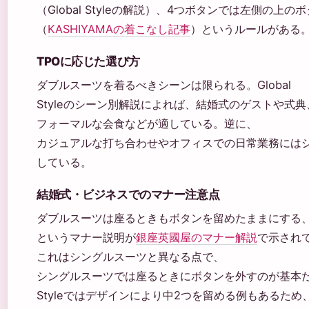
（Global Styleの解説）、4つボタンでは左側の上
（
KASHIYAMAの着こなし記事
）というルールがある
TPOに応じた選び方
ダブルスーツを着るべきシーンは限られる。Global
Styleのシーン別解説によれば、結婚式のゲストや式典
フォーマルな会食などが適している。逆に、
カジュアルな打ち合わせやオフィスでの日常業務には
している。
結婚式・ビジネスでのマナー注意点
ダブルスーツは座るときもボタンを留めたままにする
というマナー説明が
銀座英國屋のマナー解説
で示され
これはシングルスーツと異なる点で、
シングルスーツでは座るときにボタンを外すのが基本だ。
Styleではデザインにより中2つを留める例もあるため