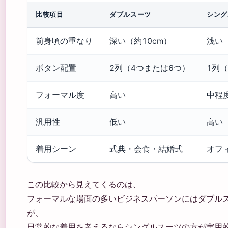
比較項目
ダブルスーツ
シング
前身頃の重なり
深い（約10cm）
浅い
ボタン配置
2列（4つまたは6つ）
1列（
フォーマル度
高い
中程
汎用性
低い
高い
着用シーン
式典・会食・結婚式
オフ
この比較から見えてくるのは、
フォーマルな場面の多いビジネスパーソンにはダブル
が、
日常的な着用を考えるならシングルスーツの方が実用