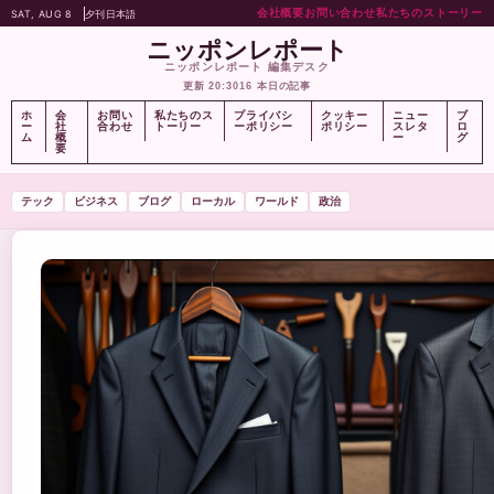
会社概要
お問い合わせ
私たちのストーリー
SAT, AUG 8
夕刊
日本語
ニッポンレポート
ニッポンレポート 編集デスク
更新 20:30
16 本日の記事
ホ
会
お問い
私たちのス
プライバシ
クッキー
ニュー
ブ
ー
社
合わせ
トーリー
ーポリシー
ポリシー
スレタ
ロ
ム
概
ー
グ
要
テック
ビジネス
ブログ
ローカル
ワールド
政治