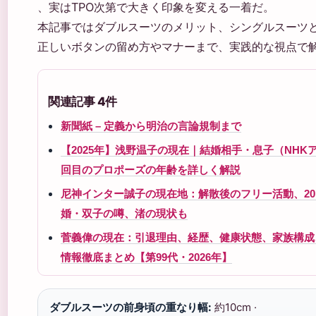
、実はTPO次第で大きく印象を変える一着だ。
本記事ではダブルスーツのメリット、シングルスーツ
正しいボタンの留め方やマナーまで、実践的な視点で
関連記事 4件
新聞紙 – 定義から明治の言論規制まで
【2025年】浅野温子の現在｜結婚相手・息子（NHKア
回目のプロポーズの年齢を詳しく解説
尼神インター誠子の現在地：解散後のフリー活動、20
婚・双子の噂、渚の現状も
菅義偉の現在：引退理由、経歴、健康状態、家族構成
情報徹底まとめ【第99代・2026年】
ダブルスーツの前身頃の重なり幅:
約10cm ·