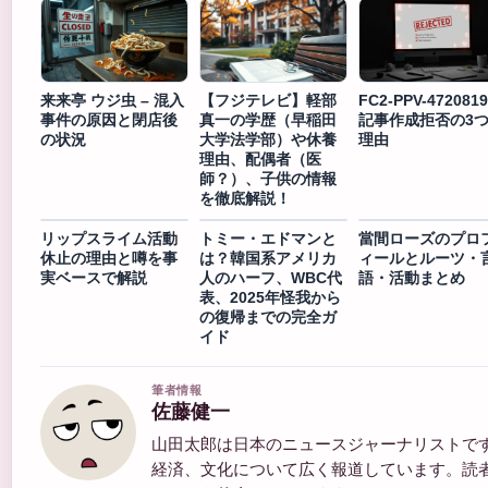
来来亭 ウジ虫 – 混入
【フジテレビ】軽部
FC2-PPV-4720819
事件の原因と閉店後
真一の学歴（早稲田
記事作成拒否の3
の状況
大学法学部）や休養
理由
理由、配偶者（医
師？）、子供の情報
を徹底解説！
リップスライム活動
トミー・エドマンと
當間ローズのプロ
休止の理由と噂を事
は？韓国系アメリカ
ィールとルーツ・
実ベースで解説
人のハーフ、WBC代
語・活動まとめ
表、2025年怪我から
の復帰までの完全ガ
イド
筆者情報
佐藤健一
山田太郎は日本のニュースジャーナリストで
経済、文化について広く報道しています。読