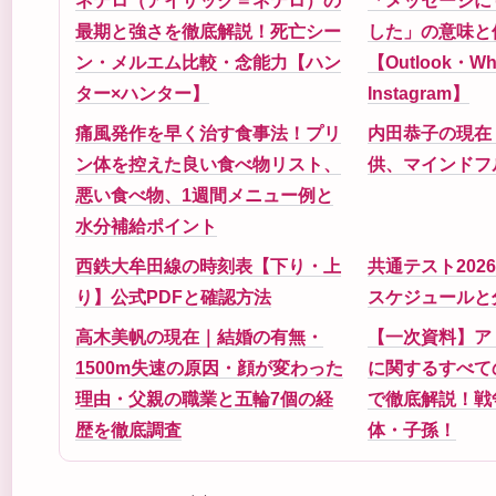
ネテロ（アイザック＝ネテロ）の
「メッセージに
最期と強さを徹底解説！死亡シー
した」の意味と
ン・メルエム比較・念能力【ハン
【Outlook・Wh
ター×ハンター】
Instagram】
痛風発作を早く治す食事法！プリ
内田恭子の現在
ン体を控えた良い食べ物リスト、
供、マインドフ
悪い食べ物、1週間メニュー例と
水分補給ポイント
西鉄大牟田線の時刻表【下り・上
共通テスト202
り】公式PDFと確認方法
スケジュールと
高木美帆の現在｜結婚の有無・
【一次資料】ア
1500m失速の原因・顔が変わった
に関するすべて
理由・父親の職業と五輪7個の経
で徹底解説！戦
歴を徹底調査
体・子孫！