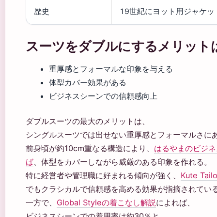
歴史
19世紀にヨット用ジャケッ
スーツをダブルにするメリット
重厚感とフォーマルな印象を与える
体型カバー効果がある
ビジネスシーンでの信頼感向上
ダブルスーツの最大のメリットは、
シングルスーツでは出せない重厚感とフォーマルさに
前身頃が約10cm重なる構造により、
はるやまのビジネ
ば
、体型をカバーしながら威厳のある印象を作れる。
特に経営者や管理職に好まれる傾向が強く、
Kute Ta
でもクラシカルで信頼感を高める効果が指摘されてい
一方で、
Global Styleの着こなし解説
によれば、
ビジネスシーンでの着用率は約30％と、