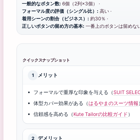
一般的なボタン数:
6個（2列×3個） ·
フォーマル度の評価（シングル比）:
高い ·
着用シーンの割合（ビジネス）:
約30％ ·
正しいボタンの留め方の基本:
一番上のボタンは留めな
クイックスナップショット
メリット
1
フォーマルで重厚な印象を与える（
SUIT SEL
体型カバー効果がある（
はるやまのスーツ情報
信頼感を高める（
Kute Tailorの比較ガイド
）
デメリット
2