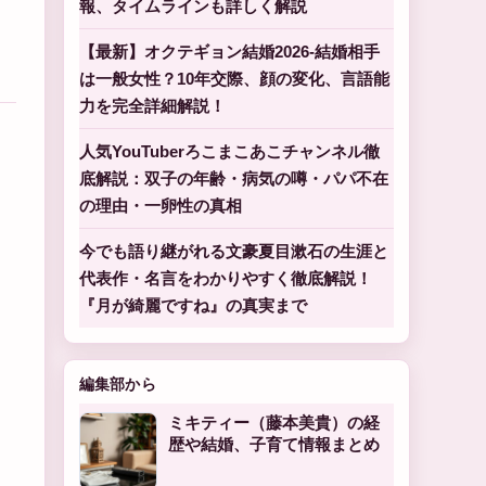
報、タイムラインも詳しく解説
【最新】オクテギョン結婚2026-結婚相手
は一般女性？10年交際、顔の変化、言語能
力を完全詳細解説！
人気YouTuberろこまこあこチャンネル徹
底解説：双子の年齢・病気の噂・パパ不在
の理由・一卵性の真相
今でも語り継がれる文豪夏目漱石の生涯と
代表作・名言をわかりやすく徹底解説！
『月が綺麗ですね』の真実まで
編集部から
ミキティー（藤本美貴）の経
歴や結婚、子育て情報まとめ