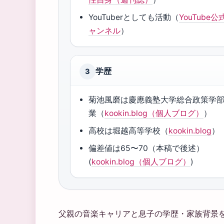
YouTuberとしても活動（
YouTube公
ャンネル
）
学歴
3
菊池風磨は慶應義塾大学総合政策学
業（
kookin.blog（個人ブログ）
）
高校は堀越高等学校（
kookin.blog
）
偏差値は65〜70（本稿で後述）
(
kookin.blog（個人ブログ）
)
父親の音楽キャリアと息子の学歴・家族背景