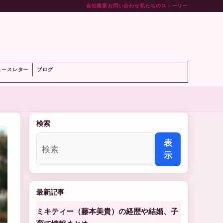
会社概要
お問い合わせ
私たちのストーリー
ト
ュースレター
ブログ
検索
表
示
最新記事
ミキティー（藤本美貴）の経歴や結婚、子