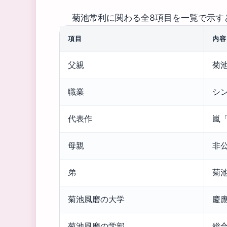
菊池常利に関わる全8項目を一覧で示す
項目
内容
父親
菊
職業
シ
代表作
嵐「
母親
非
弟
菊
菊池風磨の大学
慶
菊池風磨の学部
総