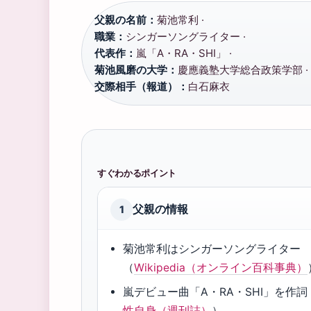
父親の名前：
菊池常利 ·
職業：
シンガーソングライター ·
代表作：
嵐「A・RA・SHI」 ·
菊池風磨の大学：
慶應義塾大学総合政策学部 ·
交際相手（報道）：
白石麻衣
すぐわかるポイント
父親の情報
1
菊池常利はシンガーソングライター
（
Wikipedia（オンライン百科事典）
嵐デビュー曲「A・RA・SHI」を作詞
性自身（週刊誌）
）