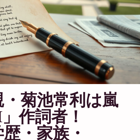
親・菊池常利は嵐
HI」作詞者！
学歴・家族・