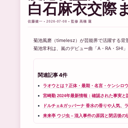
白石麻衣交際
佐藤健一 • 2026-07-08 • 監修 高橋 蓮
菊池風磨（timelesz）が芸能界で活躍す
菊池常利は、嵐のデビュー曲「A・RA・SH
関連記事 4件
ラオウとは？正体・最期・名言・ケンシロ
宮崎勤 2024年最新情報：確認された事実と
ドルチェ&ガッバーナ 香水の香りや人気、
来来亭 ウジ虫 – 混入事件の原因と閉店後の