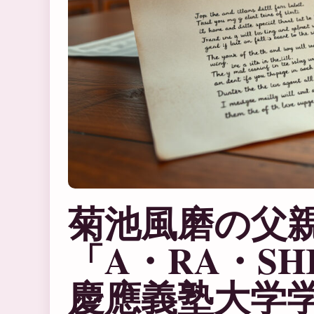
菊池風磨の父
「A・RA・S
慶應義塾大学